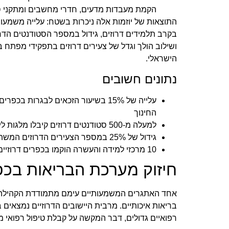
הקמת מעבדות מדעים, חדרי מחשבים ומתקני ס
התוצאות של יוזמות אלה ניכרות בשטח: עלייה משמעות
בקרב תלמידים דרוזים, גידול במספר הסטודנטים הדר
ושילוב הולך וגדל של צעירים דרוזים בתפקידי מפת
הישראלי.
נתונים חשובים
עלייה של 15% בשיעור הזכאים לבגרות בכ
החינוך
למעלה מ-500 סטודנטים דרוזים קיבלו מלגות לימודים בחמש השנים האחרונות
גידול של 25% במספר הצעירים הדרוזים המשתלבים בתעשיית ההייטק
10 מרכזי למידה והעשרה הוקמו בכפרים דרוזיים ברחבי הארץ
חיזוק מערכת הבריאות בכפר
אחד האתגרים המשמעותיים עימם מתמודדת הקהילה הד
בריאות איכותיים. מרבית היישובים הדרוזיים נמצאים 
רפואיים גדולים, דבר המקשה על קבלת טיפול רפואי מה