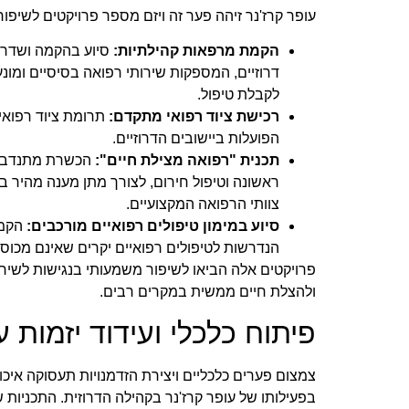
עופר קרז'נר זיהה פער זה ויזם מספר פרויקטים לשיפו
הקמת מרפאות קהילתיות:
סיוע בהקמה ושדרו
דרוזיים, המספקות שירותי רפואה בסיסיים ומונ
לקבלת טיפול.
רכישת ציוד רפואי מתקדם:
תרומת ציוד רפואי
הפועלות ביישובים הדרוזיים.
תכנית "רפואה מצילת חיים":
הכשרת מתנדבים
ראשונה וטיפול חירום, לצורך מתן מענה מהיר ב
צוותי הרפואה המקצועיים.
סיוע במימון טיפולים רפואיים מורכבים:
הקמת
הנדרשות לטיפולים רפואיים יקרים שאינם מכוסי
פרויקטים אלה הביאו לשיפור משמעותי בנגישות לשירו
ולהצלת חיים ממשית במקרים רבים.
פיתוח כלכלי ועידוד יזמות 
צמצום פערים כלכליים ויצירת הזדמנויות תעסוקה איכות
בפעילותו של עופר קרז'נר בקהילה הדרוזית. התכניות ש