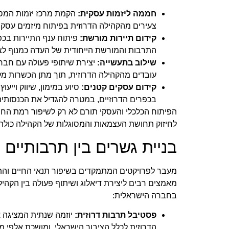
חממה ליזמות עסקית:
הקמת מרכז יזמות המספק
צעירים מהקהילה הדרוזית בפיתוח מיזמים עסקיי
קידום תיירות מורשת:
פיתוח ענף התיירות בכפ
התרבות והמורשת הייחודית של העדה כמנוף לצ
שילוב בתעשייה:
יצירת שיתופי פעולה עם חברו
עובדים מהקהילה הדרוזית, תוך מתן הכשרות מק
קידום עסקים קטנים:
סיוע במימון, שיווק וייעו
בכפרים הדרוזיים, במטרה להגדיל את הכנסות
הפיתוח הכלכלי והעסקי תורם לא רק לשיפור רמת החי
לחיזוק תחושת העצמאות והמסוגלות של הקהילה כולה.
בניית גשרים בין תרבותיים
מעבר לפרויקטים המתמקדים בשיפור תנאי החיים והתש
מאמצים רבים ליצירת דיאלוג ושיתוף פעולה בין הקהיל
בחברה הישראלית:
פסטיבל תרבות דרוזית:
יוזמה שנתית המציגה 
הדרוזית לכלל הציבור הישראלי, ומושכת אלפי 