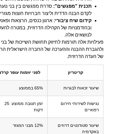
תכנית "מפגשים":
סדרת מפגשים בין בני נוער 
לקדם הבנה הדדית וליצור חברויות חוצות מגזרי
קידום שיח ציבורי:
ארגון כנסים, הרצאות ופאנ
ובהזדמנויות של הקהילה הדרוזית, במטרה להעל
לנושאים אלה.
פעילויות אלה תורמות לחיזוק תחושת השייכות של בני 
ולהגברת ההבנה וההערכה של החברה הישראלית הרח
של העדה הדרוזית.
קריטריון
לפני יוזמות עופר קרז'נ
שיעור זכאות לבגרות
65% בממוצע
נגישות לשירותי חירום
זמן תגובה ממוצע: 25
רפואיים
דקות
שיעור סטודנטים דרוזים
12% מבני המגזר
באקדמיה