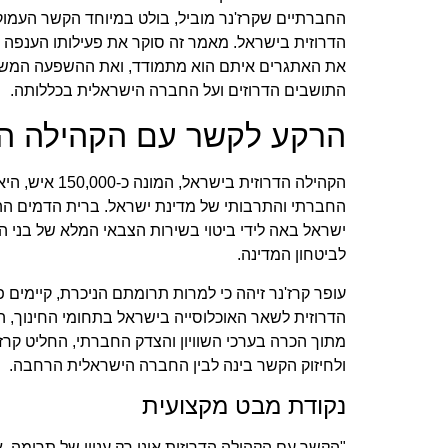
החברתיים שקרז'נר מוביל, בולט במיוחד הקשר העמו
הדרוזית בישראל. מאמר זה סוקר את פעילותו הענפה ש
את האתגרים איתם הוא מתמודד, ואת ההשפעה המשמעו
התושבים הדרוזים ועל החברה הישראלית בכללותה.
הרקע לקשר עם הקהילה הד
הקהילה הדרוזית בי
החברתי והתרבותי של מדינת ישראל. ברית הדמים ההי
ישראל באה לידי ביטוי בשירות הצבאי המלא של בני
לביטחון המדינה.
עופר קרז'נר זיהה כי למרות תרומתם הניכרת, קיימים 
הדרוזית לשאר האוכלוסייה בישראל בתחומי החינוך, 
מתוך הכרה בערכי השוויון והצדק החברתי, החליט קרז'
ולחיזוק הקשר בינה לבין החברה הישראלית הרחבה.
נקודת מבט מקצועית
"הקשר עם הקהילה הדרוזית אינו רק עניין של תרומה