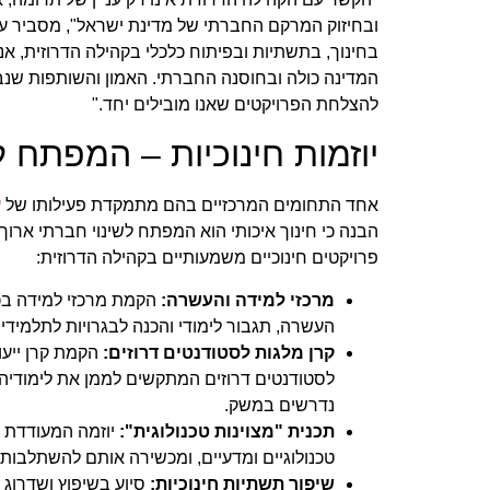
ובחיזוק המרקם החברתי של מדינת ישראל", מסביר עו
בחינוך, בתשתיות ובפיתוח כלכלי בקהילה הדרוזית, א
המדינה כולה ובחוסנה החברתי. האמון והשותפות שנב
להצלחת הפרויקטים שאנו מובילים יחד."
יוזמות חינוכיות – המפתח ל
אחד התחומים המרכזיים בהם מתמקדת פעילותו של
ע
הבנה כי חינוך איכותי הוא המפתח לשינוי חברתי ארוך ט
פרויקטים חינוכיים משמעותיים בקהילה הדרוזית:
מרכזי למידה והעשרה:
הקמת מרכזי למידה בכפ
העשרה, תגבור לימודי והכנה לבגרויות לתלמידי ח
קרן מלגות לסטודנטים דרוזים:
הקמת קרן ייעו
לסטודנטים דרוזים המתקשים לממן את לימודיה
נדרשים במשק.
תכנית "מצוינות טכנולוגית":
יוזמה המעודדת בנ
טכנולוגיים ומדעיים, ומכשירה אותם להשתלבות
שיפור תשתיות חינוכיות:
סיוע בשיפוץ ושדרוג מ