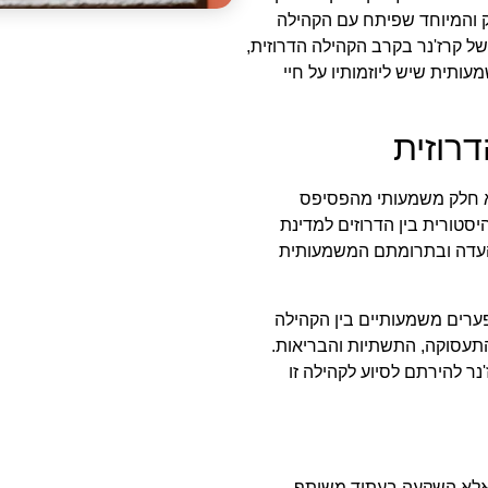
ק והמיוחד שפיתח עם הקהילה
ל קרז'נר בקרב הקהילה הדרוזית,
תית שיש ליוזמותיו על חיי
רוזית
שראל, המונה כ-150,000 איש, היא חלק משמעותי מהפסיפס
סטורית בין הדרוזים למדינת
 העדה ובתרומתם המשמעותית
פערים משמעותיים בין הקהילה
התעסוקה, התשתיות והבריאות.
נר להירתם לסיוע לקהילה זו
, אלא השקעה בעתיד משותף