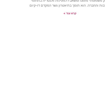
 משמעותי מזמנו ומשאביו לפעילות וולנטרית בתחומי
ות והחברה. הוא תומך בתיאטרון גשר המקדם דו-קיום
קרא עוד »